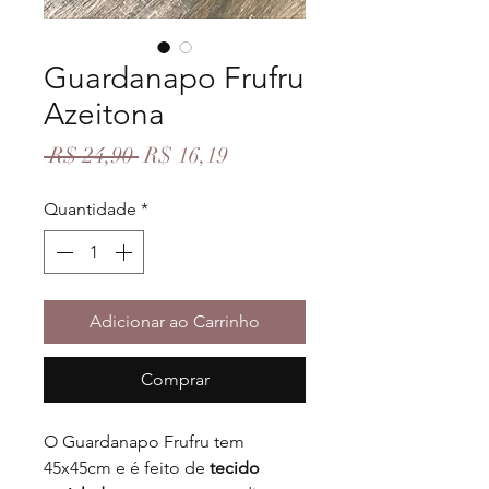
Guardanapo Frufru
Azeitona
Preço
Preço
 R$ 24,90 
R$ 16,19
normal
promocional
Quantidade
*
Adicionar ao Carrinho
Comprar
O Guardanapo Frufru tem
45x45cm e é feito de
tecido