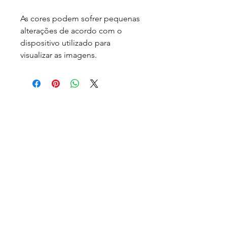
As cores podem sofrer pequenas
alterações de acordo com o
dispositivo utilizado para
visualizar as imagens.
Produtos
relacionados
Sob encomenda
Sob encomenda