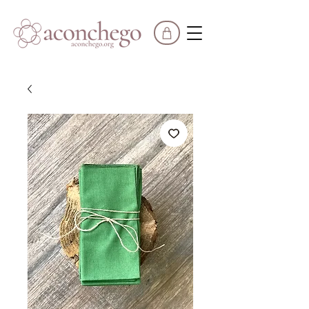
FRETE GRÁTIS
EM COMPRAS A PARTIR DE
R$850
|
PARCELE EM ATÉ
3X SEM JUROS