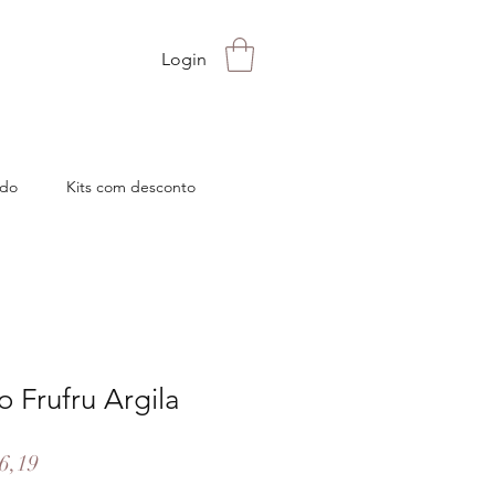
UROS
Login
ado
Kits com desconto
 Frufru Argila
Preço
6,19
al
promocional