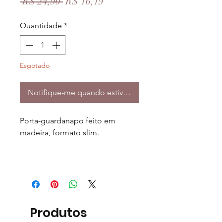
Preço
Preço
 R$ 24,90 
R$ 16,19
normal
promocional
Quantidade
*
Esgotado
Notifique-me quando estiver disponível
Porta-guardanapo feito em
madeira, formato slim.
Produtos