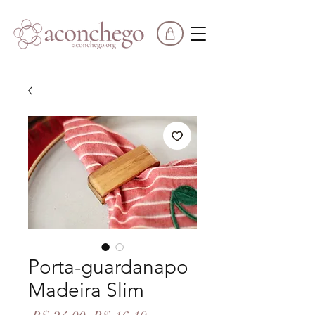
FRETE GRÁTIS
EM COMPRAS A PARTIR DE
R$850
|
PARCELE EM ATÉ
3X SEM JUROS
Porta-guardanapo
Madeira Slim