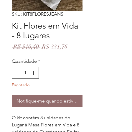
SKU: KIT8FLORESJEANS
Kit Flores em Vida
- 8 lugares
Preço
Preço
 R$ 510,40 
R$ 331,76
normal
promocional
Quantidade
*
Esgotado
Notifique-me quando estiver disponível
O kit contém 8 unidades do
Lugar à Mesa Flores em Vida e 8
unidades do Guardanapo Frufru