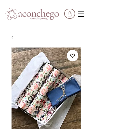
FRETE GRÁTIS
EM COMPRAS A PARTIR DE
R$850
|
PARCELE EM ATÉ
3X SEM JUROS