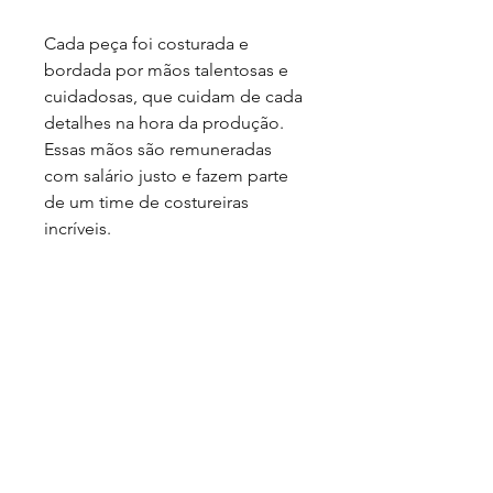
Cada peça foi costurada e
bordada por mãos talentosas e
cuidadosas, que cuidam de cada
detalhes na hora da produção.
Essas mãos são remuneradas
com salário justo e fazem parte
de um time de costureiras
incríveis.
Composição: Fibras diversas.
Cuidados: Lavar em água em
temperatura ambiente. Não
utilizar alvejante e secadora.