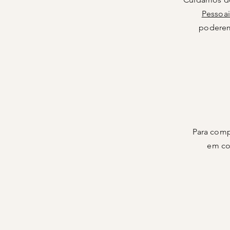
Pessoai
poderem
Para comp
em co