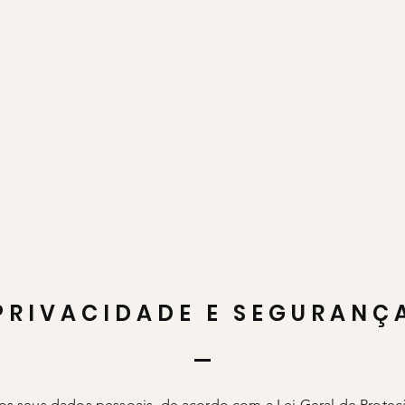
E GRÁTIS
EM COMPRAS A PARTIR DE
R$850
| PARCELE EM ATÉ
3X SEM J
Sobre
Mulheres
Aconchegue
Contato
Atac
POLÍTICA DA LOJ
PRIVACIDADE E SEGURANÇ
s seus dados pessoais, de acordo com a
Lei Geral de Prote